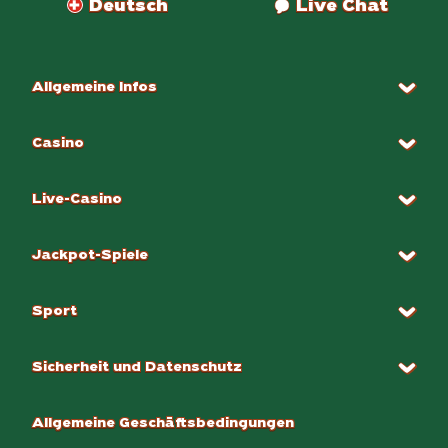
Deutsch
Live Chat
Allgemeine Infos
Casino
Live-Casino
Jackpot-Spiele
Sport
Sicherheit und Datenschutz
Allgemeine Geschäftsbedingungen