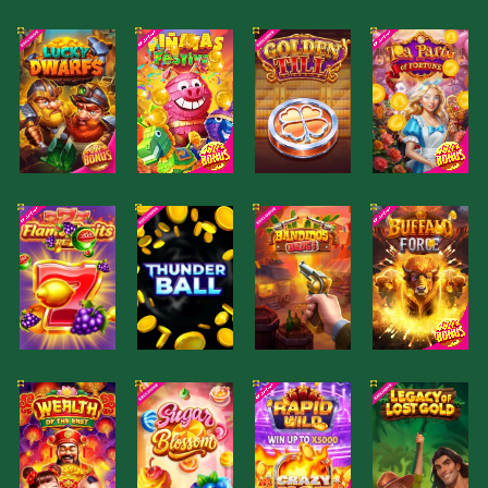
Lucky Dwarfs
Pinatas Festival
Golden Till
Tea Party of Fortune
Flame Fruits Frenzy
Thunder Ball
Bandidos Bang!
Buffalo Force
Wealth of the East
Sugar Blossom
Rapid Wild
Legacy of Lost Gold