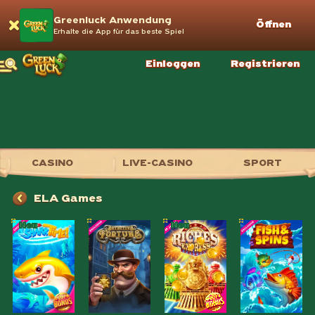
Greenluck Anwendung
Öffnen
Erhalte die App für das beste Spiel
Einloggen
Registrieren
CASINO
LIVE-CASINO
SPORT
ELA Games
It's Shark Time
Detective Fortune
Riches Express
Fish And Spins
Neu
Neu