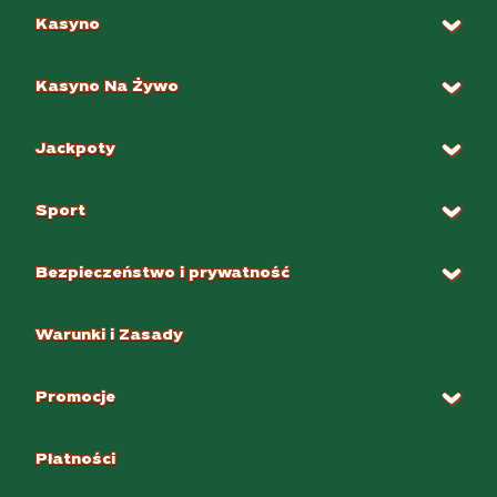
Kasyno
Kasyno Na Żywo
Jackpoty
Sport
Bezpieczeństwo i prywatność
Warunki i Zasady
Promocje
Płatności