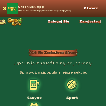
Greenluck App
Otwórz
Wejdź do aplikacji po najlepszą rozgrywkę
Zaloguj Się
Zarejestruj
404 Nie Znaleziono Strony
Ups! Nie znaleźliśmy tej strony
Sprawdź najpopularniejsze sekcje.
Kasyno
Sport