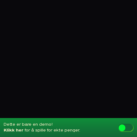
Dette er bare en demo!
Klikk her
for å spille for ekte penger.