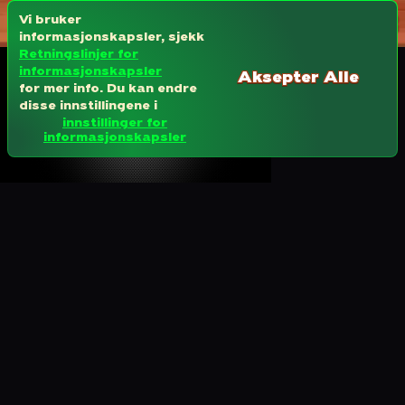
Vi bruker
informasjonskapsler, sjekk
Retningslinjer for
informasjonskapsler
Aksepter Alle
for mer info. Du kan endre
disse innstillingene i
innstillinger for
informasjonskapsler