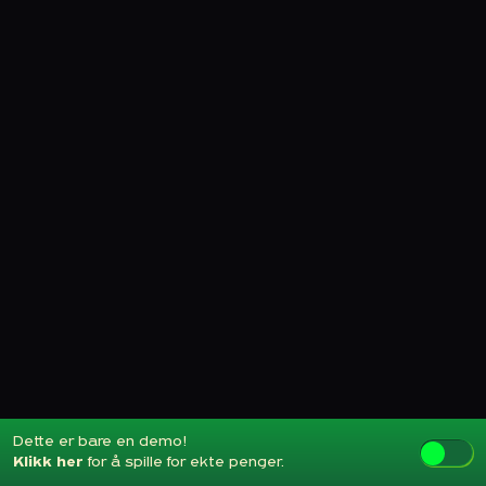
Dette er bare en demo!
Klikk her
for å spille for ekte penger.