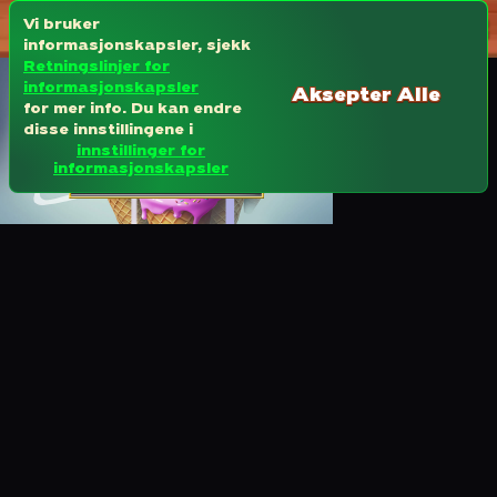
Vi bruker
informasjonskapsler, sjekk
Retningslinjer for
informasjonskapsler
Aksepter Alle
for mer info. Du kan endre
disse innstillingene i
innstillinger for
informasjonskapsler