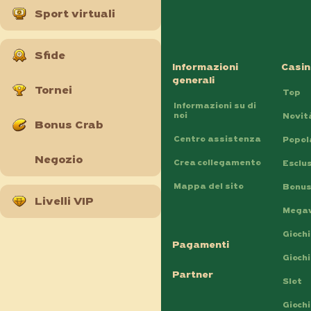
Sport virtuali
Sfide
Informazioni
Casi
generali
Tornei
Top
Informazioni su di
noi
Novit
Bonus Crab
Centro assistenza
Popol
Negozio
Crea collegamento
Esclus
Mappa del sito
Bonus
Livelli VIP
Mega
Giochi
Pagamenti
Giochi
Partner
Slot
Giochi