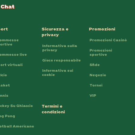
 Chat
ort
Sicurezza e
Promozioni
privacy
commesse
Promozioni Casinò
ortive
Informativa sulla
privacy
Promozioni
ommesse live
sportive
Gioco responsabile
ort virtuali
Sfide
Informativa sui
cookie
lcio
Negozio
sket
Tornei
nnis
VIP
Termini e
ckey Su Ghiaccio
condizioni
ng Pong
otball Americano