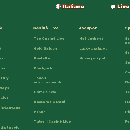
Italiano
Live
nò
Casinò Live
Jackpot
Sp
Top Casinò Live
Hot Jackpot
S
sp
à
Gold Saloon
Lucky Jackpot
Sc
ari
Roulette
Nuovi jackpot
Sp
ivi
Blackjack
Ca
 Buy
Tavoli
internazionali
Ba
ways
Game Show
Te
 Live
Baccarat & Dadi
Ho
 istantanei
Poker
Pi
Tutto il Casinò Live
Fo
 da tavolo