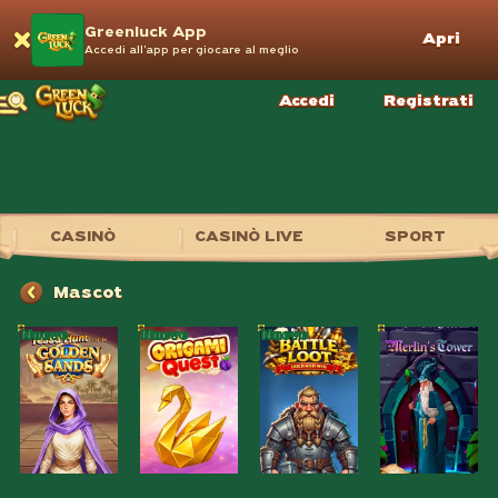
Greenluck App
Apri
Accedi all'app per giocare al meglio
Accedi
Registrati
CASINÒ
CASINÒ LIVE
SPORT
Mascot
Tessa Hunt and the Golden Sands
Origami Quest
Battle Loot: Hold and Win
Merlin's Tower
Nuovo
Nuovo
Nuovo