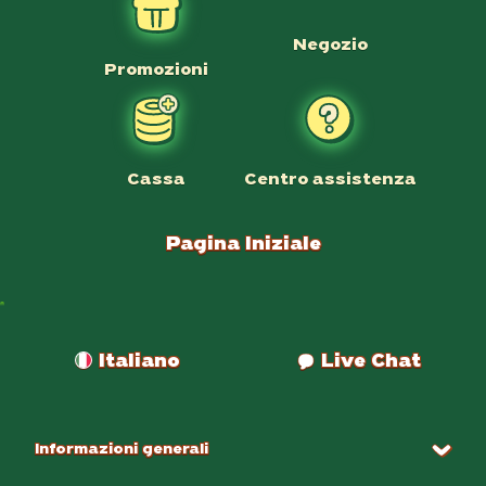
Negozio
Promozioni
Centro assistenza
Cassa
Pagina Iniziale
Pagamenti
Italiano
Live Chat
Informazioni generali