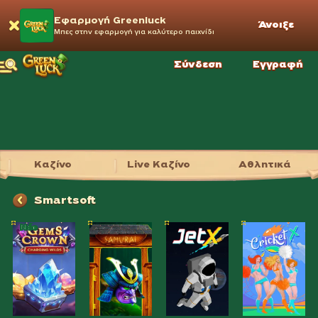
Εφαρμογή Greenluck
Άνοιξε
Μπες στην εφαρμογή για καλύτερο παιχνίδι
Σύνδεση
Εγγραφή
Καζίνο
Live Καζίνο
Αθλητικά
Smartsoft
Gems Crown Charging Wilds
Samurai
JetX
CricketX
Nέο