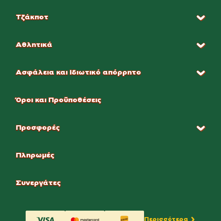
Τζάκποτ
Αθλητικά
Ασφάλεια και Ιδιωτικό απόρρητο
Όροι και Προϋποθέσεις
Προσφορές
Πληρωμές
Συνεργάτες
Περισσότερα