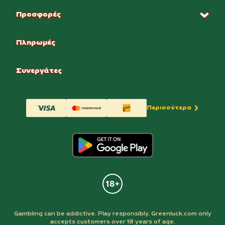
Προσφορές
Πληρωμές
Συνεργάτες
Περισσότερα
Gambling can be addictive. Play responsibly. Greenluck.com only
accepts customers over 18 years of age.