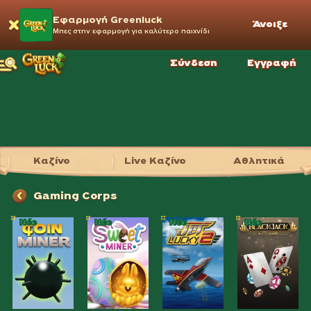
Εφαρμογή Greenluck
Άνοιξε
Μπες στην εφαρμογή για καλύτερο παιχνίδι
Σύνδεση
Εγγραφή
Καζίνο
Live Καζίνο
Αθλητικά
Gaming Corps
Coin Miner
Sweet Miner
Jet Lucky 2
BlackJack MultiHand
Nέο
Nέο
Nέο
Nέο