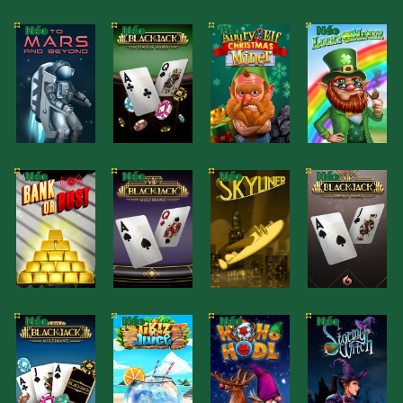
To Mars and Beyond
Blackjack Single Hand
Angry Elf Christmas Miner
Lucky O'Miner
Nέο
Nέο
Nέο
Nέο
Bank or Bust
Blackjack Multihand VIP
Skyliner
Blackjack Singlehand VIP
Nέο
Nέο
Nέο
Nέο
Blackjack MultiHand 21+3
Tikiz N Juice
Ho Ho HODL
Stormy Witch
Nέο
Nέο
Nέο
Nέο