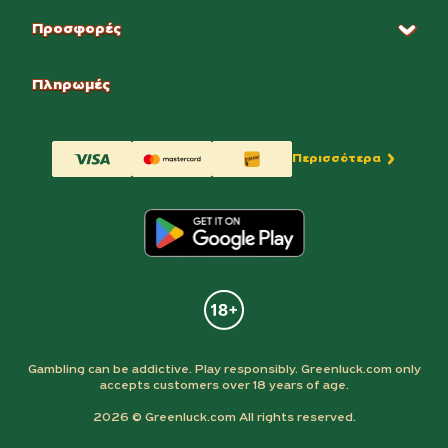
Προσφορές
Πληρωμές
Περισσότερα
Gambling can be addictive. Play responsibly. Greenluck.com only
accepts customers over 18 years of age.
2026 © Greenluck.com All rights reserved.