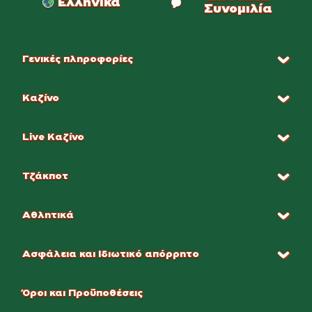
Ελληνικά
Συνομιλία
Γενικές πληροφορίες
Καζίνο
Live Καζίνο
Τζάκποτ
Αθλητικά
Ασφάλεια και Ιδιωτικό απόρρητο
Όροι και Προϋποθέσεις