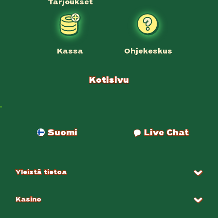
Tarjoukset
Ohjekeskus
Kassa
Kotisivu
Maksut
Suomi
Live Chat
Yleistä tietoa
Kasino