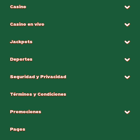
Casino
Casino en vivo
Jackpots
Deportes
Seguridad y Privacidad
Términos y Condiciones
Promociones
Pagos