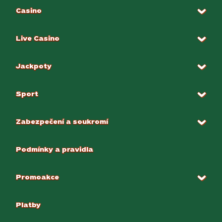
Casino
Live Casino
Jackpoty
Sport
Zabezpečení a soukromí
Podmínky a pravidla
Promoakce
Platby