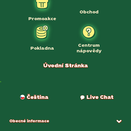
Obchod
Promoakce
Centrum
Pokladna
nápovědy
Úvodní Stránka
Platby
Čeština
Live Chat
Obecné informace