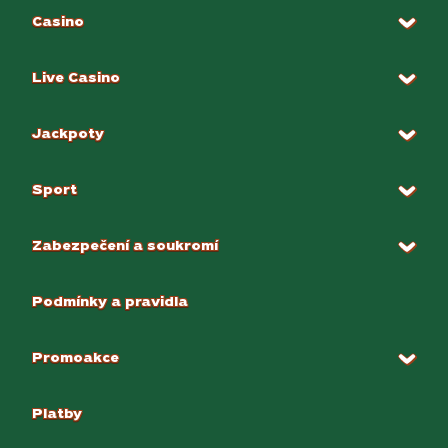
Casino
Live Casino
Jackpoty
Sport
Zabezpečení a soukromí
Podmínky a pravidla
Promoakce
Platby