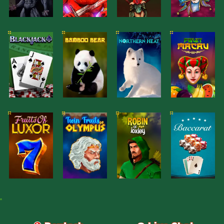
Blackjack
Bamboo Bear
Northern Heat
Fruit Macau
Fruits Of Luxor
Twin Fruits of Olympus
Robin of Loxley
Baccarat
Zahlungen