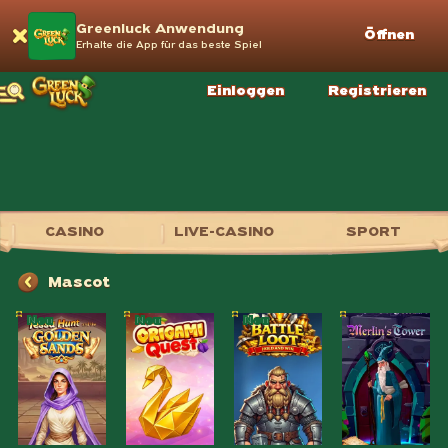
Greenluck Anwendung
Öffnen
Erhalte die App für das beste Spiel
Einloggen
Registrieren
CASINO
LIVE-CASINO
SPORT
Mascot
Tessa Hunt and the Golden Sands
Origami Quest
Battle Loot: Hold and Win
Merlin's Tower
Neu
Neu
Neu