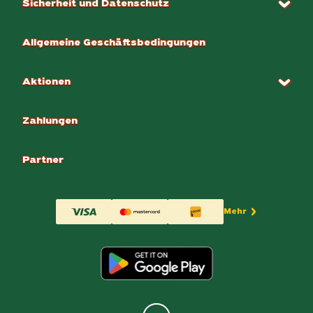
Sicherheit und Datenschutz
Allgemeine Geschäftsbedingungen
Aktionen
Zahlungen
Partner
Mehr