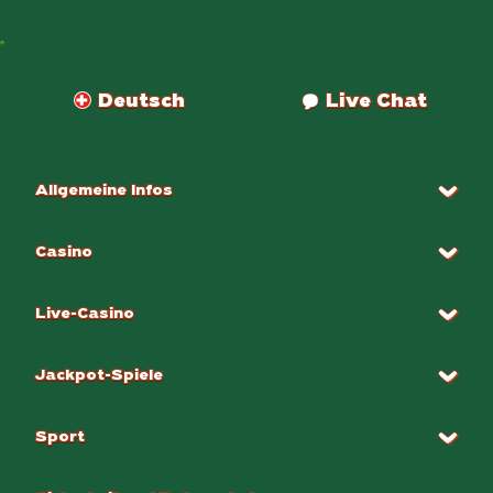
Zahlungen
Deutsch
Live Chat
Allgemeine Infos
Casino
Live-Casino
Jackpot-Spiele
Sport