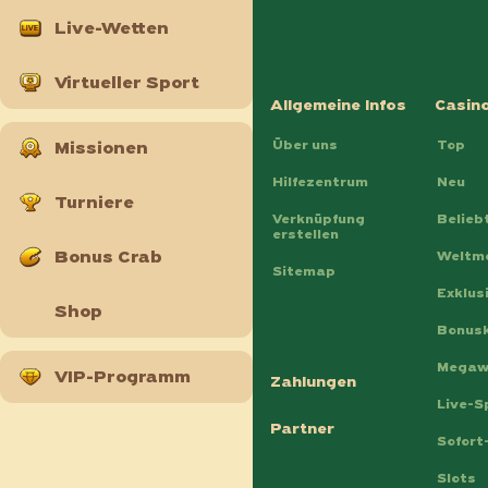
Live-Wetten
Virtueller Sport
Allgemeine Infos
Casin
Über uns
Top
Missionen
Hilfezentrum
Neu
Turniere
Verknüpfung
Belieb
erstellen
Bonus Crab
Weltme
Sitemap
Exklus
Shop
Bonus
Megaw
VIP-Programm
Zahlungen
Live-S
Partner
Sofort
Slots