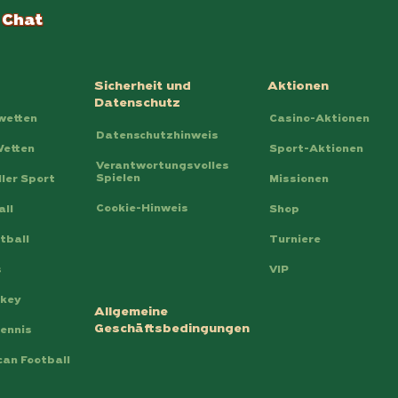
 Chat
t
Sicherheit und
Aktionen
Datenschutz
wetten
Casino-Aktionen
Datenschutzhinweis
Wetten
Sport-Aktionen
Verantwortungsvolles
Spielen
ller Sport
Missionen
Cookie-Hinweis
all
Shop
tball
Turniere
s
VIP
ckey
Allgemeine
Geschäftsbedingungen
tennis
can Football