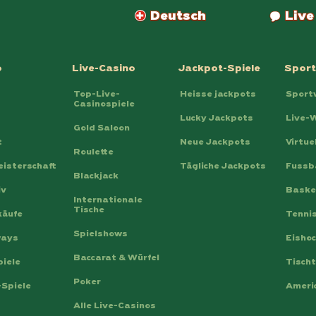
Deutsch
Live
o
Live-Casino
Jackpot-Spiele
Spor
Top-Live-
Heisse jackpots
Sport
Casinospiele
Lucky Jackpots
Live-
Gold Saloon
t
Neue Jackpots
Virtue
Roulette
isterschaft
Tägliche Jackpots
Fussb
Blackjack
iv
Baske
Internationale
Tische
käufe
Tenni
Spielshows
ays
Eisho
Baccarat & Würfel
piele
Tisch
Poker
-Spiele
Ameri
Alle Live-Casinos