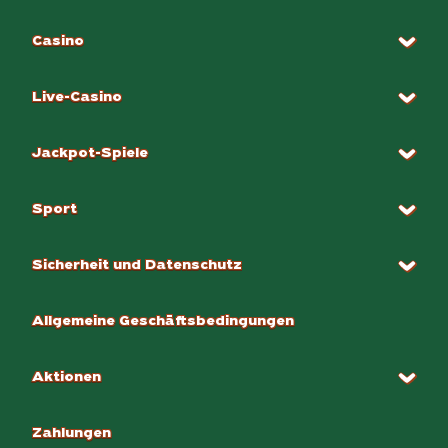
Casino
Live-Casino
Jackpot-Spiele
Sport
Sicherheit und Datenschutz
Allgemeine Geschäftsbedingungen
Aktionen
Zahlungen