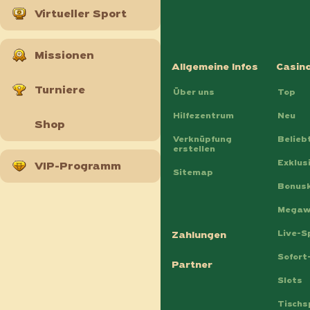
Virtueller Sport
Missionen
Allgemeine Infos
Casin
Turniere
Über uns
Top
Hilfezentrum
Neu
Shop
Verknüpfung
Belieb
erstellen
Exklus
VIP-Programm
Sitemap
Bonus
Megaw
Live-S
Zahlungen
Sofort
Partner
Slots
Tischs