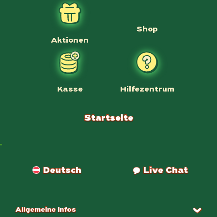
Shop
Aktionen
Hilfezentrum
Kasse
Startseite
Zahlungen
Deutsch
Live Chat
Allgemeine Infos