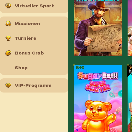
Virtueller Sport
Missionen
Turniere
Bonus Crab
Sugar Rush Super Scatter
Neu
Shop
VIP-Programm