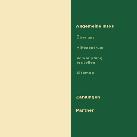
Allgemeine Infos
Über uns
Hilfezentrum
Verknüpfung
erstellen
Sitemap
Zahlungen
Partner