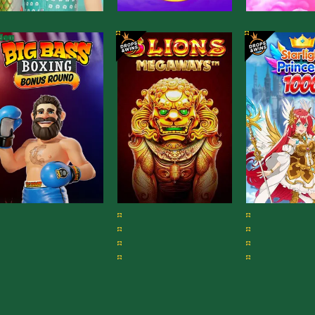
Big Bass Boxing Bonus Round
5 Lions Megaways
Starlight Prin
Neu