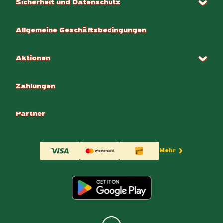
Sicherheit und Datenschutz
Allgemeine Geschäftsbedingungen
Aktionen
Zahlungen
Partner
Mehr