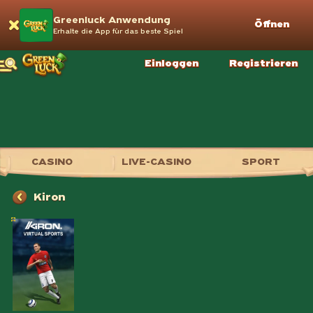
Greenluck Anwendung
Öffnen
Erhalte die App für das beste Spiel
Einloggen
Registrieren
CASINO
LIVE-CASINO
SPORT
Kiron
Kiron virtual sports