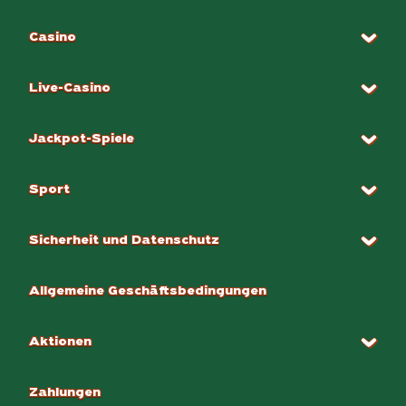
Casino
Live-Casino
Jackpot-Spiele
Sport
Sicherheit und Datenschutz
Allgemeine Geschäftsbedingungen
Aktionen
Zahlungen